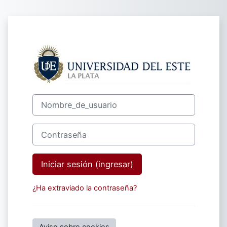
Saltar al contenido principal
Ingresar a Facu
Nombre_de_usuario
Contraseña
Iniciar sesión (ingresar)
¿Ha extraviado la contraseña?
Aviso sobre cookies