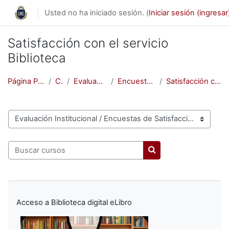
Saltar al contenido principal
Usted no ha iniciado sesión. (
Iniciar sesión (ingresar
Satisfacción con el servicio
Biblioteca
Página Principal (home)
Cursos
Evaluación Institucional
Encuestas de Satisfacción
Satisfacción con el servicio Biblioteca
Categorías
Buscar cursos
Buscar cursos
Acceso a Biblioteca digital eLibro