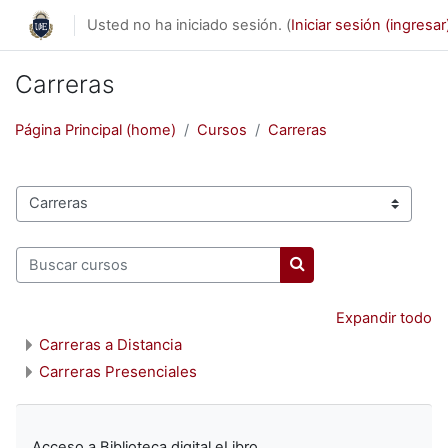
Saltar al contenido principal
Usted no ha iniciado sesión. (
Iniciar sesión (ingresar
Carreras
Página Principal (home)
Cursos
Carreras
Categorías
Buscar cursos
Buscar cursos
Expandir todo
Carreras a Distancia
Carreras Presenciales
Acceso a Biblioteca digital eLibro